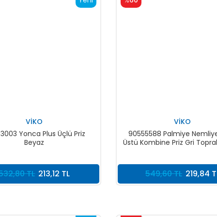
Yeni
%
60
VİKO
VİKO
3003 Yonca Plus Üçlü Priz
90555588 Palmiye Nemliye
Beyaz
Üstü Kombine Priz Gri Toprakl
Topraklı Priz
532,80 TL
213,12 TL
549,60 TL
219,84 T