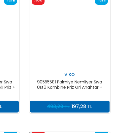
Yeni
%
60
Yeni
VİKO
r Sıva
90555581 Palmiye Nemliyer Sıva
ı Priz +
Üstü Kombine Priz Gri Anahtar +
Topraklı Priz
L
493,20 TL
197,28 TL