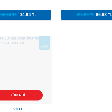
261,60 TL
104,64 TL
217,20 TL
86,88 TL
Yeni
TÜKENDİ
VİKO