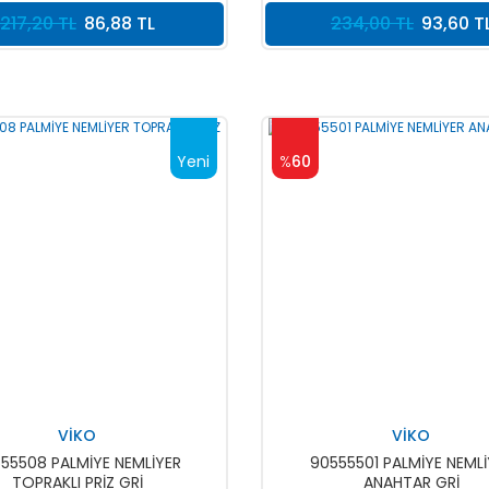
217,20 TL
86,88 TL
234,00 TL
93,60 T
Yeni
%
60
VİKO
VİKO
55508 PALMİYE NEMLİYER
90555501 PALMİYE NEMLİ
TOPRAKLI PRİZ GRİ
ANAHTAR GRİ