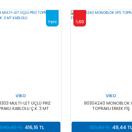
Yeni
%
60
VİKO
VİKO
3303 MULTİ-LET ÜÇLÜ PRİZ
90304240 MONOBLOK 
RAKLI KABLOLU Ç.K. 3 MT
TOPRAKLI ERKEK FİŞ
KABLOLU
.040,40 TL
416,16 TL
123,60 TL
49,44 T