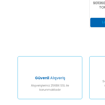
9011360
TOP
1
Güvenli
Alışveriş
S
Alışverişleriniz 256Bit SSL ile
korunmaktadır