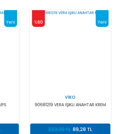
Yeni
%
60
Yeni
VİKO
UPS
90681219 VERA IŞIKLI ANAHTAR KREM
L
223,20 TL
89,28 TL