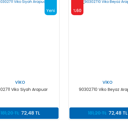
Yeni
%
60
VİKO
VİKO
02711 Viko Siyah Arapuar
90302710 Viko Beyaz Ara
181,20 TL
72,48 TL
181,20 TL
72,48 TL