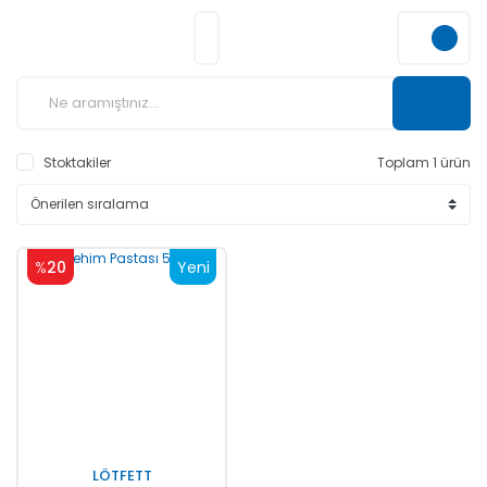
Stoktakiler
Toplam 1 ürün
%
20
Yeni
LÖTFETT