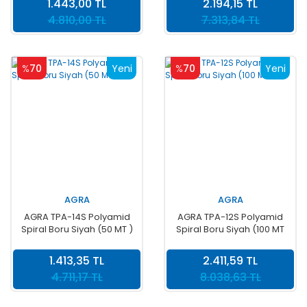
1.443,00 TL
2.194,15 TL
4.810,00 TL
7.313,84 TL
%
70
Yeni
%
70
Yeni
AGRA
AGRA
AGRA TPA-14S Polyamid
AGRA TPA-12S Polyamid
Spiral Boru Siyah (50 MT )
Spiral Boru Siyah (100 MT
)
1.413,35 TL
2.411,59 TL
4.711,17 TL
8.038,63 TL