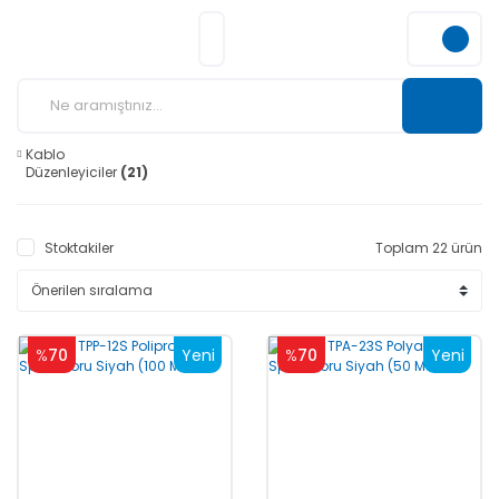
Kablo
Düzenleyiciler
(21)
Stoktakiler
Toplam 22 ürün
%
70
Yeni
%
70
Yeni