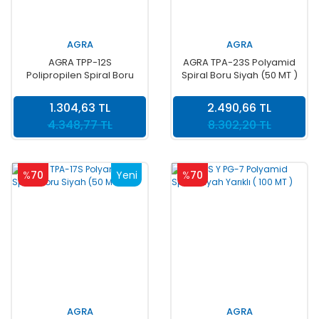
AGRA
AGRA
AGRA TPP-12S
AGRA TPA-23S Polyamid
Polipropilen Spiral Boru
Spiral Boru Siyah (50 MT )
Siyah (100 MT )
1.304,63 TL
2.490,66 TL
4.348,77 TL
8.302,20 TL
%
70
Yeni
%
70
AGRA
AGRA