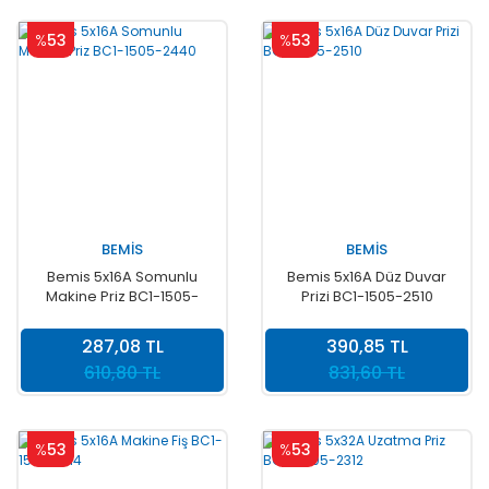
%
53
%
53
BEMİS
BEMİS
Bemis 5x16A Somunlu
Bemis 5x16A Düz Duvar
Makine Priz BC1-1505-
Prizi BC1-1505-2510
2440
287,08 TL
390,85 TL
610,80 TL
831,60 TL
%
53
%
53