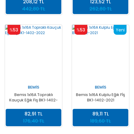
208,12 TL
123,52 TL
442,80 TL
262,80 TL
%
53
%
53
Yeni
BEMİS
BEMİS
Bemis 1x16A Topraklı
Bemis 1x16A Kulplu Eğik Fİş
Kauçuk Eğik Fiş BK1-1402-
BK1-1402-2021
2022
82,91 TL
89,11 TL
176,40 TL
189,60 TL