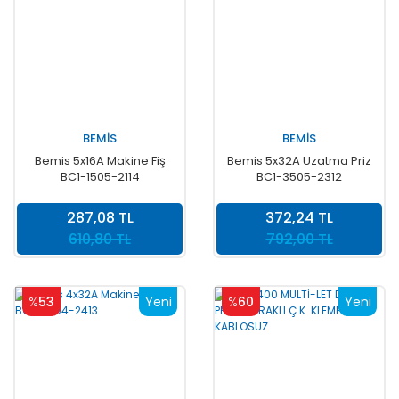
BEMİS
BEMİS
Bemis 5x16A Makine Fiş
Bemis 5x32A Uzatma Priz
BC1-1505-2114
BC1-3505-2312
287,08 TL
372,24 TL
610,80 TL
792,00 TL
%
53
Yeni
%
60
Yeni