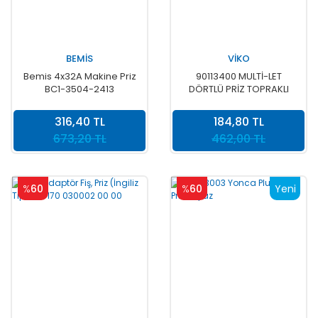
BEMİS
VİKO
Bemis 4x32A Makine Priz
90113400 MULTİ-LET
BC1-3504-2413
DÖRTLÜ PRİZ TOPRAKLI
Ç.K. KLEMENSLİ KABLOSUZ
316,40 TL
184,80 TL
673,20 TL
462,00 TL
%
60
%
60
Yeni