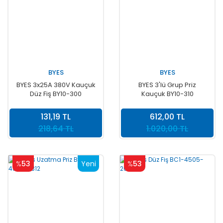
BYES
BYES
BYES 3x25A 380V Kauçuk
BYES 3'lü Grup Priz
Düz Fiş BY10-300
Kauçuk BY10-310
131,19 TL
612,00 TL
218,64 TL
1.020,00 TL
%
53
Yeni
%
53