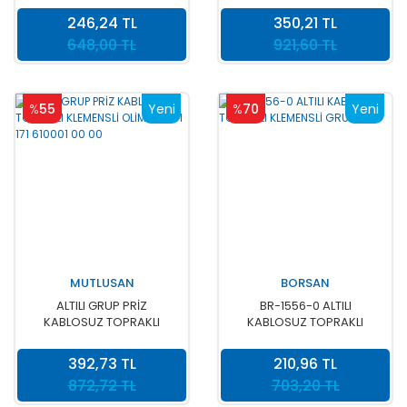
246,24 TL
350,21 TL
648,00 TL
921,60 TL
%
55
Yeni
%
70
Yeni
MUTLUSAN
BORSAN
ALTILI GRUP PRİZ
BR-1556-0 ALTILI
KABLOSUZ TOPRAKLI
KABLOSUZ TOPRAKLI
KLEMENSLİ OLİMPİA 001 171
KLEMENSLİ GRUP PRİZ
610001 00 00
392,73 TL
210,96 TL
872,72 TL
703,20 TL