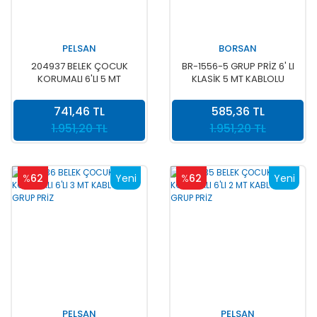
PELSAN
BORSAN
204937 BELEK ÇOCUK
BR-1556-5 GRUP PRİZ 6' LI
KORUMALI 6'LI 5 MT
KLASİK 5 MT KABLOLU
KABLOLU GRUP PRİZ
TOPRAKLI
741,46 TL
585,36 TL
1.951,20 TL
1.951,20 TL
%
62
Yeni
%
62
Yeni
PELSAN
PELSAN