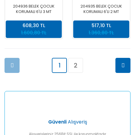
204936 BELEK ÇOCUK
204935 BELEK ÇOCUK
KORUMALI 6'LI 3 MT
KORUMALI 6'LI 2 MT
KABLOLU GRUP PRİZ
KABLOLU GRUP PRİZ
608,30 TL
517,10 TL
1.600,80 TL
1.360,80 TL
1
2
Güvenli
Alışveriş
Alışverişleriniz 256Bit SSL ile korunmaktadır