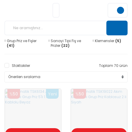
Grup Priz ve Fişler
Sanayi Tipi Fiş ve
Klemensler
(5)
(41)
Prizler
(22)
Stoktakiler
Toplam 70 ürün
%
50
Yeni
%
50