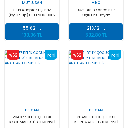
MUTLUSAN
VİKO
Plus Adaptör Fiş, Priz
90303003 Yonca Plus
(İngiliz Tip) 001 170 030002
Üçlü Priz Beyaz
00 00
55,62 TL
213,12 TL
139,06 TL
532,80 TL
%
62
Yeni
%
62
Yeni
PELSAN
PELSAN
204977 BELEK ÇOCUK
204981 BELEK ÇOCUK
KORUMALI 3'LÜ KLEMENSLİ
KORUMALI 6'LI KLEMENSLİ
ANAHTARLI GRUP PRİZ
ANAHTARLI GRUP PRİZ