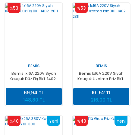
%
53
%
53
BEMİS
BEMİS
Bemis 1x16A 220V Siyah
Bemis 1x16A 220V Siyah
Kauçuk Düz Fiş BK1-1402-
Kauçuk Uzatma Priz BK1-
2011
1402-2311
69,94 TL
101,52 TL
148,80 TL
216,00 TL
%
40
Yeni
%
40
Yeni