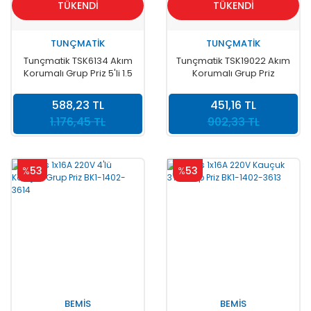
TÜKENDİ
TÜKENDİ
TUNÇMATİK
TUNÇMATİK
Tunçmatik TSK6134 Akım
Tunçmatik TSK19022 Akım
Korumalı Grup Priz 5'li 1.5
Korumalı Grup Priz
mt Kablolu Beyaz
Kablosuz 2 li Siyah
588,23 TL
451,16 TL
1.176,45 TL
902,33 TL
%
53
%
53
BEMİS
BEMİS