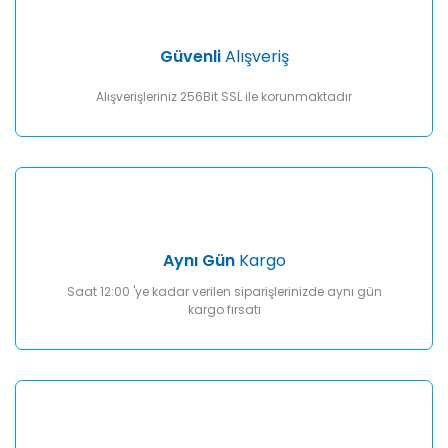
Ürün bilgilerinde hatalar bulunuyor.
Ürün fiyatı diğer sitelerden daha pahalı.
Güvenli
Alışveriş
Bu ürüne benzer farklı alternatifler olmalı.
Alışverişleriniz 256Bit SSL ile korunmaktadır
Gönder
Aynı Gün
Kargo
Saat 12:00 'ye kadar verilen siparişlerinizde aynı gün
kargo fırsatı