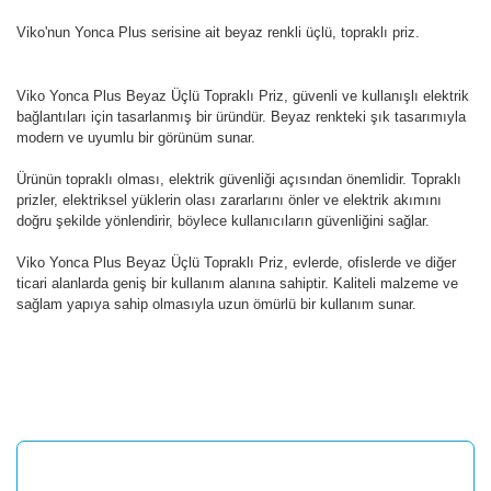
Viko'nun Yonca Plus serisine ait beyaz renkli üçlü, topraklı priz.
Viko Yonca Plus Beyaz Üçlü Topraklı Priz, güvenli ve kullanışlı elektrik
bağlantıları için tasarlanmış bir üründür. Beyaz renkteki şık tasarımıyla
modern ve uyumlu bir görünüm sunar.
Ürünün topraklı olması, elektrik güvenliği açısından önemlidir. Topraklı
prizler, elektriksel yüklerin olası zararlarını önler ve elektrik akımını
doğru şekilde yönlendirir, böylece kullanıcıların güvenliğini sağlar.
Viko Yonca Plus Beyaz Üçlü Topraklı Priz, evlerde, ofislerde ve diğer
ticari alanlarda geniş bir kullanım alanına sahiptir. Kaliteli malzeme ve
sağlam yapıya sahip olmasıyla uzun ömürlü bir kullanım sunar.
Bu ürünün fiyat bilgisi, resim, ürün açıklamalarında ve diğer
konularda yetersiz gördüğünüz noktaları öneri formunu
Bu ürüne ilk yorumu siz yapın!
kullanarak tarafımıza iletebilirsiniz.
Görüş ve önerileriniz için teşekkür ederiz.
Yorum Yaz
Ürün resmi kalitesiz, bozuk veya görüntülenemiyor.
Ürün açıklamasında eksik bilgiler bulunuyor.