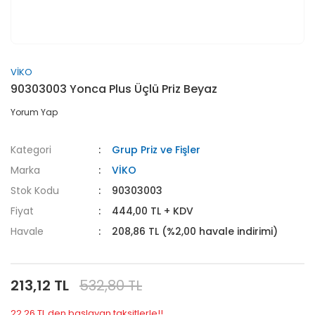
VİKO
90303003 Yonca Plus Üçlü Priz Beyaz
Yorum Yap
Kategori
Grup Priz ve Fişler
Marka
VİKO
Stok Kodu
90303003
Fiyat
444,00 TL + KDV
Havale
208,86 TL (%2,00 havale indirimi)
213,12 TL
532,80 TL
22,26 TL den başlayan taksitlerle!!