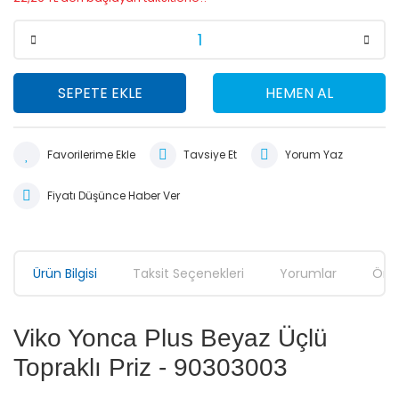
SEPETE EKLE
HEMEN AL
Tavsiye Et
Yorum Yaz
Fiyatı Düşünce Haber Ver
Ürün Bilgisi
Taksit Seçenekleri
Yorumlar
Öner
Viko Yonca Plus Beyaz Üçlü
Topraklı Priz - 90303003