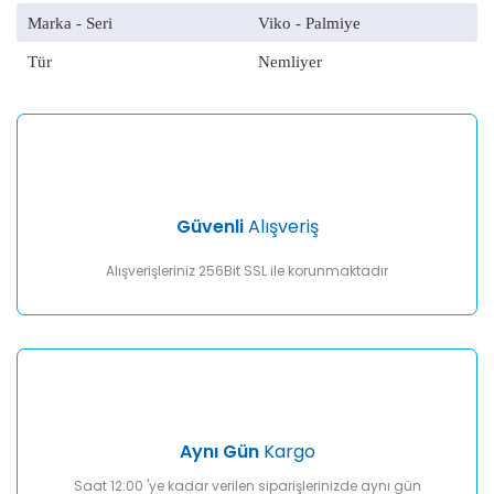
ilk
re
Marka - Seri
Viko - Palmiye
y
ür
si
aç
Tür
Nemliyer
ya
v
di
ko
ye
g
no
ön
Güvenli
Alışveriş
f
ku
Alışverişleriniz 256Bit SSL ile korunmaktadır
ta
il
G
v
ön
iç
te
ed
Aynı Gün
Kargo
Saat 12:00 'ye kadar verilen siparişlerinizde aynı gün