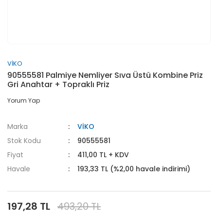
VİKO
90555581 Palmiye Nemliyer Sıva Üstü Kombine Priz
Gri Anahtar + Topraklı Priz
Yorum Yap
Marka
VİKO
Stok Kodu
90555581
Fiyat
411,00 TL + KDV
Havale
193,33 TL (%2,00 havale indirimi)
197,28 TL
493,20 TL