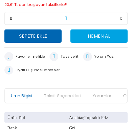
20,61 TL den başlayan taksitlerle!!
SEPETE EKLE
HEMEN AL
Tavsiye Et
Yorum Yaz
Fiyatı Düşünce Haber Ver
Ürün Bilgisi
Taksit Seçenekleri
Yorumlar
Öner
B
Ürün Tipi
Anahtar,Topraklı Priz
ür
B
fi
Renk
Gri
ü
bil