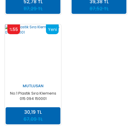
52,78 TL
39,38 TL
117,29 TL
87,52 TL
%
55
Yeni
MUTLUSAN
No:1 Plastik Sıra Klemens
015 094 150001
30,19 TL
67,09 TL