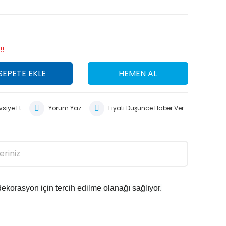
!!
SEPETE EKLE
HEMEN AL
siye Et
Yorum Yaz
Fiyatı Düşünce Haber Ver
eriniz
dekorasyon için tercih edilme olanağı sağlıyor.