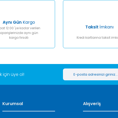
Aynı Gün
Kargo
Taksit
İmkanı
aat 12:00 'ye kadar verilen
siparişlerinizde aynı gün
kargo fırsatı
Kredi kartlarına taksit imk
Gönder
için üye ol!
Kurumsal
Alışveriş