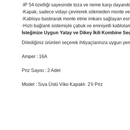
-IP 54 özelliği sayesinde toza ve neme karşı dayanıkl
-Kapak, sadece vidayı çevirerek sökmeden monte ve 
-Kabloyu bastırarak monte etme imkanı sağlayan esn
-Hızlı bağlantı sistemiyle çabuk ve emniyetli kablola
İsteğinize Uygun Yatay ve Dikey İkili Kombine Se
Dilediğiniz ürünleri seçerek ihtiyaçlarınıza uygun yen
Amper : 16A
Priz Sayısı : 2 Adet
Model : Sıva Üstü Viko Kapaklı 2'li Priz
Bu ürünün fiyat bilgisi, resim, ürün açıklamalarında ve diğ
Görüş ve önerileriniz için teşekkür ederiz.
Ürün resmi kalitesiz, bozuk veya görüntülenemiyor.
Ürün açıklamasında eksik bilgiler bulunuyor.
Ürün bilgilerinde hatalar bulunuyor.