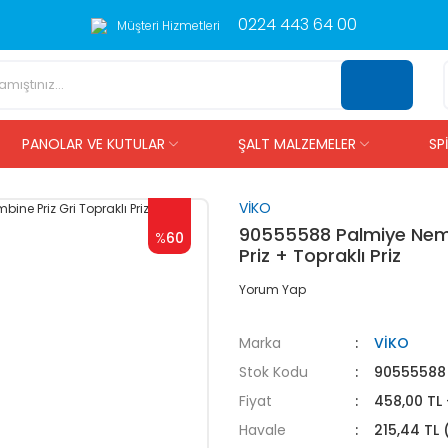
0224 443 64 00
Müşteri Hizmetleri
PANOLAR VE KUTULAR
ŞALT MALZEMELER
SP
VİKO
90555588 Palmiye Nemli
%
60
Priz + Topraklı Priz
Yorum Yap
Marka
VİKO
Stok Kodu
90555588
Fiyat
458,00 TL
Havale
215,44 TL 