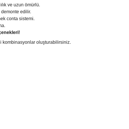
ılık ve uzun ömürlü.
demonte edilir.
ek conta sistemi.
ma.
çenekleri!
i kombinasyonlar oluşturabilirsiniz.
er konularda yetersiz gördüğünüz noktaları öneri formunu kullanarak tar
Bu ürüne ilk yorumu siz yapın!
Yorum Yaz