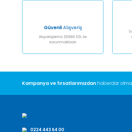
Ürün fiyatı diğer sitelerden daha pahalı.
Bu ürüne benzer farklı alternatifler olmalı.
Güvenli
Alışveriş
S
Alışverişleriniz 256Bit SSL ile
korunmaktadır
Kampanya ve fırsatlarımızdan
haberdar olmak 
0224 443 64 00