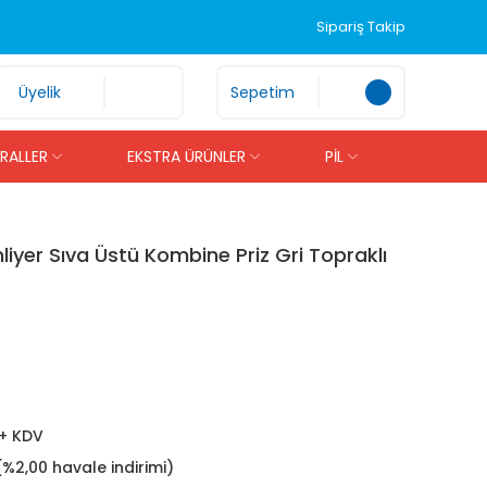
Sipariş Takip
Üyelik
Sepetim
İRALLER
EKSTRA ÜRÜNLER
PİL
yer Sıva Üstü Kombine Priz Gri Topraklı
 + KDV
(%2,00 havale indirimi)