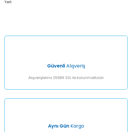
Yerli
Bu ürünün fiyat bilgisi, resim, ürün açıklamalarında ve diğer
konularda yetersiz gördüğünüz noktaları öneri formunu
Bu ürüne ilk yorumu siz yapın!
kullanarak tarafımıza iletebilirsiniz.
Görüş ve önerileriniz için teşekkür ederiz.
Yorum Yaz
Ürün resmi kalitesiz, bozuk veya görüntülenemiyor.
Ürün açıklamasında eksik bilgiler bulunuyor.
Ürün bilgilerinde hatalar bulunuyor.
Ürün fiyatı diğer sitelerden daha pahalı.
Güvenli
Alışveriş
Bu ürüne benzer farklı alternatifler olmalı.
Alışverişleriniz 256Bit SSL ile korunmaktadır
Gönder
Aynı Gün
Kargo