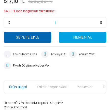
517,10 TL
1.360,80 TL
54,01 TL den başlayan taksitlerle!!
SEPETE EKLE
HEMEN AL
Tavsiye Et
Yorum Yaz
Fiyatı Düşünce Haber Ver
Ürün Bilgisi
Taksit Seçenekleri
Yorumlar
Öner
Pelsan 6'lı 2mt Kablolu Topraklı Grup Priz
Çocuk Korumalı