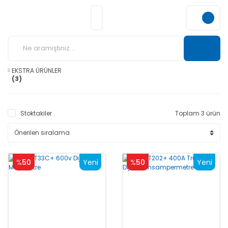
EKSTRA ÜRÜNLER
(3)
Stoktakiler
Toplam 3 ürün
%
50
Yeni
%
50
Yeni