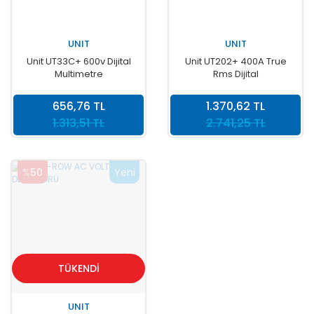
UNIT
UNIT
Unit UT33C+ 600v Dijital
Unit UT202+ 400A True
Multimetre
Rms Dijital
Pensampermetre
656,76 TL
1.370,62 TL
1.313,51 TL
2.741,25 TL
%
50
Yeni
TÜKENDİ
UNIT