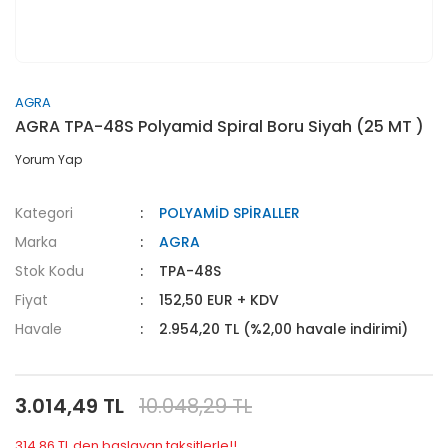
AGRA
AGRA TPA-48S Polyamid Spiral Boru Siyah (25 MT )
Yorum Yap
Kategori
POLYAMİD SPİRALLER
Marka
AGRA
Stok Kodu
TPA-48S
Fiyat
152,50 EUR + KDV
Havale
2.954,20 TL (%2,00 havale indirimi)
3.014,49 TL
10.048,29 TL
314,86 TL den başlayan taksitlerle!!