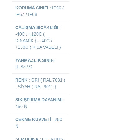
KORUMA SINIFI
: IP66 /
IP67 / IP68
ÇALIŞMA SICAKLIĞI
:
-40C / +120C (
DİNAMİK ) , -40C /
+150C ( KISA VADELİ )
YANMAZLIK SINIFI
:
UL94 V2
RENK
: GRİ ( RAL 7031 )
, SİYAH ( RAL 9011 )
SIKIŞTIRMA DAYANIMI
:
450 N
ÇEKME KUVVETİ
: 250
N
SERTİFİKA
: CE, ROHS