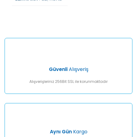
Bu ürünün fiyat bilgisi, resim, ürün açıklamalarında ve diğer
konularda yetersiz gördüğünüz noktaları öneri formunu
Bu ürüne ilk yorumu siz yapın!
kullanarak tarafımıza iletebilirsiniz.
Görüş ve önerileriniz için teşekkür ederiz.
Yorum Yaz
Ürün resmi kalitesiz, bozuk veya görüntülenemiyor.
Ürün açıklamasında eksik bilgiler bulunuyor.
Ürün bilgilerinde hatalar bulunuyor.
Ürün fiyatı diğer sitelerden daha pahalı.
Güvenli
Alışveriş
Bu ürüne benzer farklı alternatifler olmalı.
Alışverişleriniz 256Bit SSL ile korunmaktadır
Gönder
Aynı Gün
Kargo