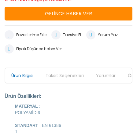
GELİNCE HABER VER
Tavsiye Et
Yorum Yaz
Fiyatı Düşünce Haber Ver
Ürün Bilgisi
Taksit Seçenekleri
Yorumlar
Öner
Ürün Özellikleri:
MATERYAL
:
POLYAMİD 6
STANDART
: EN 61386-
1