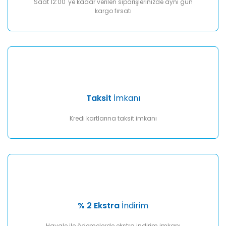
Saat 12:00 'ye kadar verilen siparişlerinizde aynı gün
kargo fırsatı
Taksit
İmkanı
Kredi kartlarına taksit imkanı
% 2 Ekstra
İndirim
Havale ile ödemelerde ekstra indirim imkanı