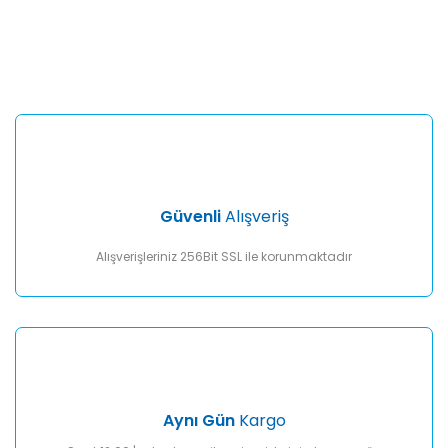
Bu ürünün fiyat bilgisi, resim, ürün açıklamalarında ve diğer
konularda yetersiz gördüğünüz noktaları öneri formunu
Bu ürüne ilk yorumu siz yapın!
kullanarak tarafımıza iletebilirsiniz.
Görüş ve önerileriniz için teşekkür ederiz.
Yorum Yaz
Ürün resmi kalitesiz, bozuk veya görüntülenemiyor.
Ürün açıklamasında eksik bilgiler bulunuyor.
Ürün bilgilerinde hatalar bulunuyor.
Ürün fiyatı diğer sitelerden daha pahalı.
Güvenli
Alışveriş
Bu ürüne benzer farklı alternatifler olmalı.
Alışverişleriniz 256Bit SSL ile korunmaktadır
Gönder
Aynı Gün
Kargo