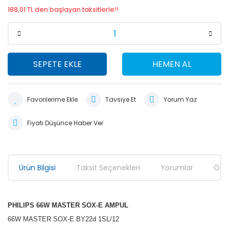
188,01 TL den başlayan taksitlerle!!
SEPETE EKLE
HEMEN AL
Tavsiye Et
Yorum Yaz
Fiyatı Düşünce Haber Ver
Ürün Bilgisi
Taksit Seçenekleri
Yorumlar
Öner
PHILIPS 66W MASTER SOX-E AMPUL
66W MASTER SOX-E BY22d 1SL/12