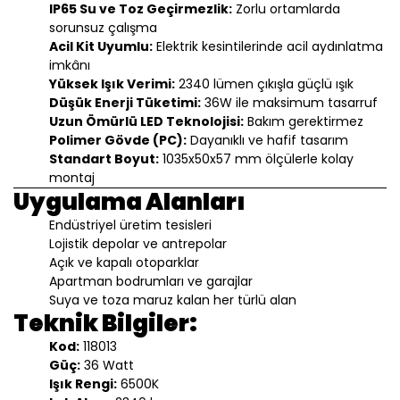
IP65 Su ve Toz Geçirmezlik:
Zorlu ortamlarda
sorunsuz çalışma
Acil Kit Uyumlu:
Elektrik kesintilerinde acil aydınlatma
imkânı
Yüksek Işık Verimi:
2340 lümen çıkışla güçlü ışık
Düşük Enerji Tüketimi:
36W ile maksimum tasarruf
Uzun Ömürlü LED Teknolojisi:
Bakım gerektirmez
Polimer Gövde (PC):
Dayanıklı ve hafif tasarım
Standart Boyut:
1035x50x57 mm ölçülerle kolay
montaj
Uygulama Alanları
Endüstriyel üretim tesisleri
Lojistik depolar ve antrepolar
Açık ve kapalı otoparklar
Apartman bodrumları ve garajlar
Suya ve toza maruz kalan her türlü alan
Teknik Bilgiler:
Kod:
118013
Güç:
36 Watt
Işık Rengi:
6500K