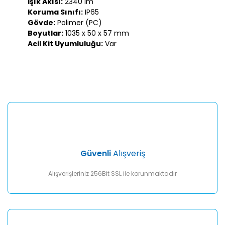
Işık Akısı:
2340 lm
Koruma Sınıfı:
IP65
Gövde:
Polimer (PC)
Boyutlar:
1035 x 50 x 57 mm
Acil Kit Uyumluluğu:
Var
Bu ürünün fiyat bilgisi, resim, ürün açıklamalarında ve diğer
konularda yetersiz gördüğünüz noktaları öneri formunu
Bu ürüne ilk yorumu siz yapın!
kullanarak tarafımıza iletebilirsiniz.
Görüş ve önerileriniz için teşekkür ederiz.
Yorum Yaz
Ürün resmi kalitesiz, bozuk veya görüntülenemiyor.
Ürün açıklamasında eksik bilgiler bulunuyor.
Ürün bilgilerinde hatalar bulunuyor.
Ürün fiyatı diğer sitelerden daha pahalı.
Güvenli
Alışveriş
Bu ürüne benzer farklı alternatifler olmalı.
Alışverişleriniz 256Bit SSL ile korunmaktadır