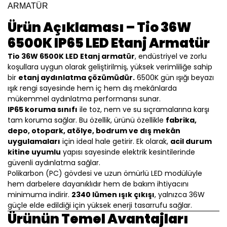
ARMATÜR
Ürün Açıklaması – Tio 36W
6500K IP65 LED Etanj Armatür
Tio 36W 6500K LED Etanj armatür
, endüstriyel ve zorlu
koşullara uygun olarak geliştirilmiş, yüksek verimliliğe sahip
bir
etanj aydınlatma çözümüdür.
6500K gün ışığı beyazı
ışık rengi sayesinde hem iç hem dış mekânlarda
mükemmel aydınlatma performansı sunar.
IP65 koruma sınıfı
ile toz, nem ve su sıçramalarına karşı
tam koruma sağlar. Bu özellik, ürünü özellikle
fabrika,
depo, otopark, atölye, bodrum ve dış mekân
uygulamaları
için ideal hale getirir. Ek olarak,
acil durum
kitine uyumlu
yapısı sayesinde elektrik kesintilerinde
güvenli aydınlatma sağlar.
Polikarbon (PC) gövdesi ve uzun ömürlü LED modülüyle
hem darbelere dayanıklıdır hem de bakım ihtiyacını
minimuma indirir.
2340 lümen ışık çıkışı
, yalnızca 36W
güçle elde edildiği için yüksek enerji tasarrufu sağlar.
Ürünün Temel Avantajları