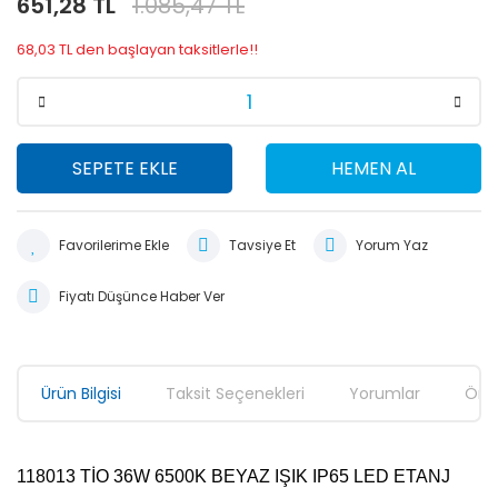
651,28 TL
1.085,47 TL
68,03 TL den başlayan taksitlerle!!
SEPETE EKLE
HEMEN AL
Tavsiye Et
Yorum Yaz
Fiyatı Düşünce Haber Ver
Ürün Bilgisi
Taksit Seçenekleri
Yorumlar
Öner
118013 TİO 36W 6500K BEYAZ IŞIK IP65 LED ETANJ