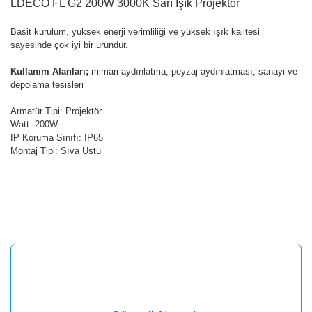
LDECO FL G2 200W 3000K Sarı Işık Projektör
Basit kurulum, yüksek enerji verimliliği ve yüksek ışık kalitesi
sayesinde çok iyi bir üründür.
Kullanım Alanları;
mimari aydınlatma, peyzaj aydınlatması, sanayi ve
depolama tesisleri
Armatür Tipi: Projektör
Watt: 200W
IP Koruma Sınıfı: IP65
Montaj Tipi: Sıva Üstü
Bu ürünün fiyat bilgisi, resim, ürün açıklamalarında ve diğer
konularda yetersiz gördüğünüz noktaları öneri formunu
Bu ürüne ilk yorumu siz yapın!
kullanarak tarafımıza iletebilirsiniz.
Görüş ve önerileriniz için teşekkür ederiz.
Yorum Yaz
Ürün resmi kalitesiz, bozuk veya görüntülenemiyor.
Ürün açıklamasında eksik bilgiler bulunuyor.
Ürün bilgilerinde hatalar bulunuyor.
Ürün fiyatı diğer sitelerden daha pahalı.