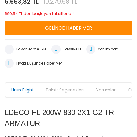
5.653,82 TL
10.279,68 TL
590,54 TL den başlayan taksitlerle!!
GELİNCE HABER VER
Tavsiye Et
Yorum Yaz
Fiyatı Düşünce Haber Ver
Ürün Bilgisi
Taksit Seçenekleri
Yorumlar
Öner
LDECO FL 200W 830 2X1 G2 TR
ARMATÜR