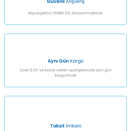
Güvenli
Alışveriş
Bu ürüne benzer farklı alternatifler olmalı.
Alışverişleriniz 256Bit SSL ile korunmaktadır
Gönder
Aynı Gün
Kargo
Saat 12:00 'ye kadar verilen siparişlerinizde aynı gün
kargo fırsatı
Taksit
İmkanı