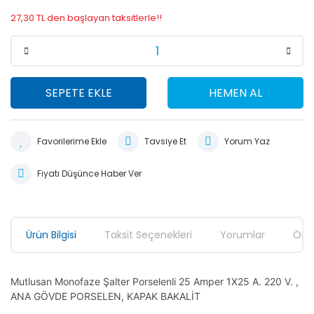
27,30 TL den başlayan taksitlerle!!
SEPETE EKLE
HEMEN AL
Tavsiye Et
Yorum Yaz
Fiyatı Düşünce Haber Ver
Ürün Bilgisi
Taksit Seçenekleri
Yorumlar
Öner
Mutlusan Monofaze Şalter Porselenli 25 Amper 1X25 A. 220 V. ,
ANA GÖVDE PORSELEN, KAPAK BAKALİT
Bu ürünün fiyat bilgisi, resim, ürün açıklamalarında ve diğer