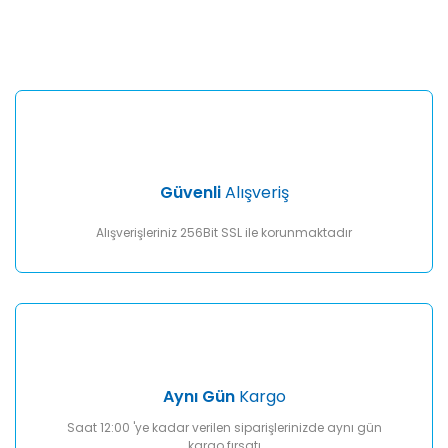
konularda yetersiz gördüğünüz noktaları öneri formunu
Bu ürüne ilk yorumu siz yapın!
kullanarak tarafımıza iletebilirsiniz.
Görüş ve önerileriniz için teşekkür ederiz.
Yorum Yaz
Ürün resmi kalitesiz, bozuk veya görüntülenemiyor.
Ürün açıklamasında eksik bilgiler bulunuyor.
Ürün bilgilerinde hatalar bulunuyor.
Ürün fiyatı diğer sitelerden daha pahalı.
Güvenli
Alışveriş
Bu ürüne benzer farklı alternatifler olmalı.
Alışverişleriniz 256Bit SSL ile korunmaktadır
Gönder
Aynı Gün
Kargo
Saat 12:00 'ye kadar verilen siparişlerinizde aynı gün
kargo fırsatı