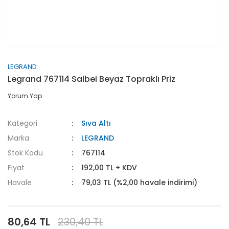
LEGRAND
Legrand 767114 Salbei Beyaz Topraklı Priz
Yorum Yap
Kategori
Sıva Altı
Marka
LEGRAND
Stok Kodu
767114
Fiyat
192,00 TL + KDV
Havale
79,03 TL (%2,00 havale indirimi)
80,64 TL
230,40 TL