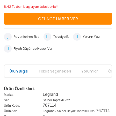
8,42 TL den başlayan taksitlerle!!
GELİNCE HABER VER
Tavsiye Et
Yorum Yaz
Fiyatı Düşünce Haber Ver
Ürün Bilgisi
Taksit Seçenekleri
Yorumlar
Öner
Ürün Özellikleri:
Legrand
Marka:
Seri:
Salbei Topraklı Priz
767114
Ürün Kodu:
767114
Ürün Adı:
Legrand / Salbei Beyaz Topraklı Priz /