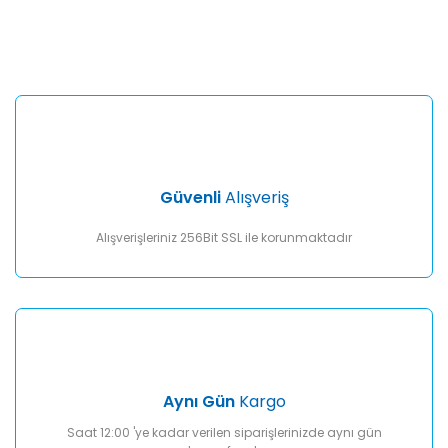
konularda yetersiz gördüğünüz noktaları öneri formunu
Bu ürüne ilk yorumu siz yapın!
kullanarak tarafımıza iletebilirsiniz.
Görüş ve önerileriniz için teşekkür ederiz.
Yorum Yaz
Ürün resmi kalitesiz, bozuk veya görüntülenemiyor.
Ürün açıklamasında eksik bilgiler bulunuyor.
Ürün bilgilerinde hatalar bulunuyor.
Ürün fiyatı diğer sitelerden daha pahalı.
Güvenli
Alışveriş
Bu ürüne benzer farklı alternatifler olmalı.
Alışverişleriniz 256Bit SSL ile korunmaktadır
Gönder
Aynı Gün
Kargo
Saat 12:00 'ye kadar verilen siparişlerinizde aynı gün