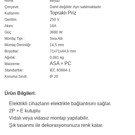
Renk:
Beyaz
Çerçeve:
Dahil değildir. Ayrı satılmaktadır.
Topraklı Priz
Kullanım:
Gerilim:
250 V
Akım:
16A
Güç:
3680 W
Montaj Tipi :
Sıva Altı
Montaj Derinliği:
14,5 mm
Boyutlar:
71x71x44,6 mm
Ağırlık:
0,081 kg
ASA + PC
Malzeme:
Standartlar:
IEC 60884-1
Koruma Sınıfı:
IP 20
Ürün Bilgileri:
Elektrikli cihazların elektrikle bağlantısını sağlar.
2P + E kutuplu
Vidalı veya vidasız montajı yapılabilir.
Şık tasarımı ile dekorasyonunuza renk katar.
Bu ürünün fiyat bilgisi, resim, ürün açıklamalarında ve diğer