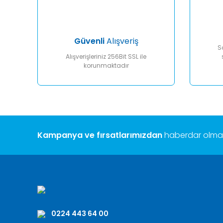
Ürün fiyatı diğer sitelerden daha pahalı.
Bu ürüne benzer farklı alternatifler olmalı.
Güvenli
Alışveriş
S
Alışverişleriniz 256Bit SSL ile
korunmaktadır
Kampanya ve fırsatlarımızdan
haberdar olmak 
0224 443 64 00