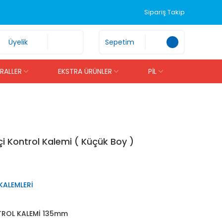
Sipariş Takip
Üyelik
Sepetim
İRALLER
EKSTRA ÜRÜNLER
PİL
i Kontrol Kalemi ( Küçük Boy )
KALEMLERİ
ROL KALEMİ 135mm