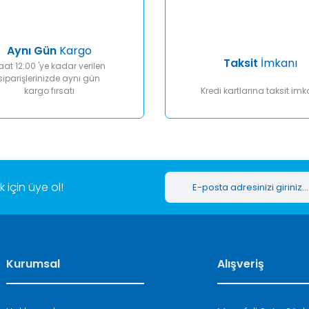
Aynı Gün
Kargo
Taksit
İmkanı
aat 12:00 'ye kadar verilen
siparişlerinizde aynı gün
kargo fırsatı
Kredi kartlarına taksit imk
Gönder
için üye ol!
Kurumsal
Alışveriş