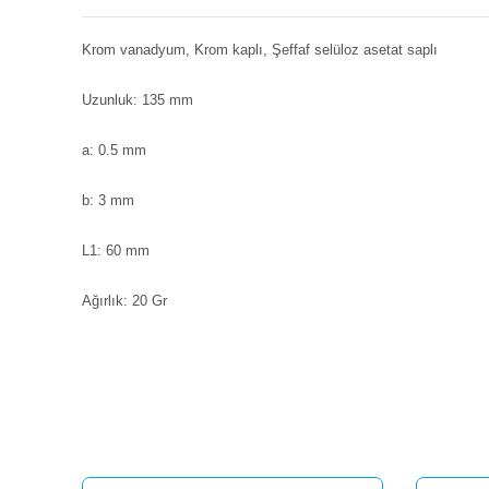
Krom vanadyum, Krom kaplı, Şeffaf selüloz asetat saplı
Uzunluk: 135 mm
a: 0.5 mm
b: 3 mm
L1: 60 mm
Ağırlık: 20 Gr
Bu ürünün fiyat bilgisi, resim, ürün açıklamalarında ve diğ
Görüş ve önerileriniz için teşekkür ederiz.
Ürün resmi kalitesiz, bozuk veya görüntülenemiyor.
Ürün açıklamasında eksik bilgiler bulunuyor.
Ürün bilgilerinde hatalar bulunuyor.