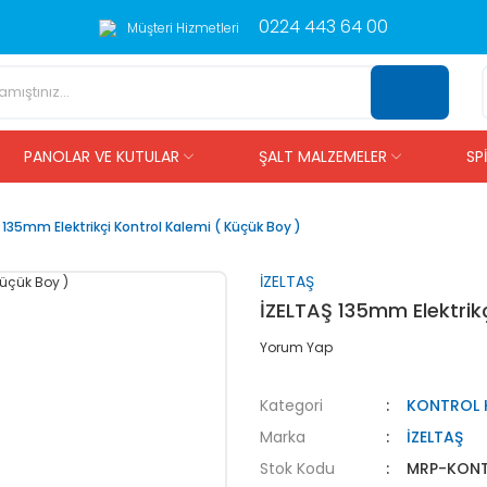
0224 443 64 00
Müşteri Hizmetleri
PANOLAR VE KUTULAR
ŞALT MALZEMELER
SP
 135mm Elektrikçi Kontrol Kalemi ( Küçük Boy )
İZELTAŞ
İZELTAŞ 135mm Elektrikç
Yorum Yap
Kategori
KONTROL 
Marka
İZELTAŞ
Stok Kodu
MRP-KONT