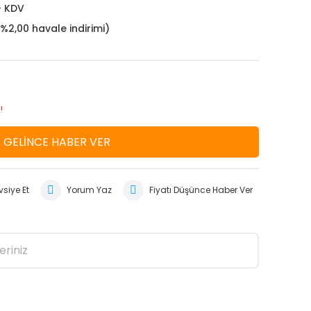
+ KDV
(%2,00 havale indirimi)
!
GELİNCE HABER VER
siye Et
Yorum Yaz
Fiyatı Düşünce Haber Ver
eriniz