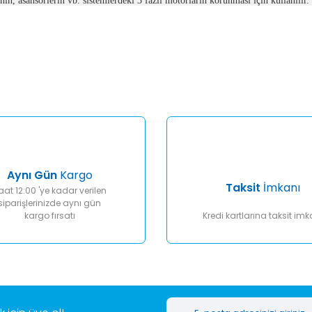
inin, asansörlerin vb. sistemlerdeki 3 fazlı motorların korunması için kullanılı
er konularda yetersiz gördüğünüz noktaları öneri formunu kullanarak tar
Bu ürüne ilk yorumu siz yapın!
Yorum Yaz
Aynı Gün
Kargo
Taksit
İmkanı
aat 12:00 'ye kadar verilen
siparişlerinizde aynı gün
kargo fırsatı
Kredi kartlarına taksit imk
Gönder