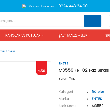
0224 443 64 00
Müşteri Hizmetleri
PANOLAR VE KUTULAR
ŞALT MALZEMELER
SP
ası Rölesi
ENTES
M3559 FR-02 Faz Sırası 
%
50
Yorum Yap
Kategori
Röleler
Marka
ENTES
Stok Kodu
M3559