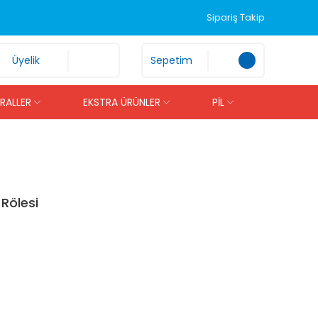
Sipariş Takip
Üyelik
Sepetim
İRALLER
EKSTRA ÜRÜNLER
PİL
Rölesi