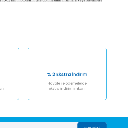
r. FR-02'nin motorların ters dönmesinin insanlara veya sistemlere
afımıza iletebilirsiniz.
% 2 Ekstra
İndirim
Havale ile ödemelerde
anı
ekstra indirim imkanı