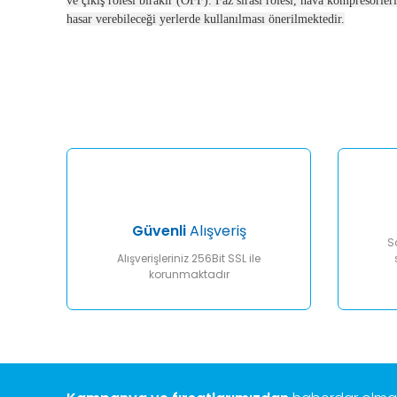
ve çıkış rölesi bırakır (OFF). Faz sırası rölesi, hava kompresörler
hasar verebileceği yerlerde kullanılması önerilmektedir.
Bu ürünün fiyat bilgisi, resim, ürün açıklamalarında ve diğ
Görüş ve önerileriniz için teşekkür ederiz.
Ürün resmi kalitesiz, bozuk veya görüntülenemiyor.
Ürün açıklamasında eksik bilgiler bulunuyor.
Ürün bilgilerinde hatalar bulunuyor.
Ürün fiyatı diğer sitelerden daha pahalı.
Bu ürüne benzer farklı alternatifler olmalı.
Güvenli
Alışveriş
S
Alışverişleriniz 256Bit SSL ile
korunmaktadır