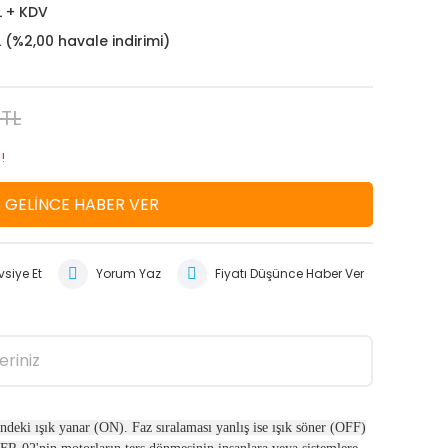
L + KDV
L (%2,00 havale indirimi)
 TL
!
GELİNCE HABER VER
siye Et
Yorum Yaz
Fiyatı Düşünce Haber Ver
eriniz
rindeki ışık yanar (ON). Faz sıralaması yanlış ise ışık söner (OFF)