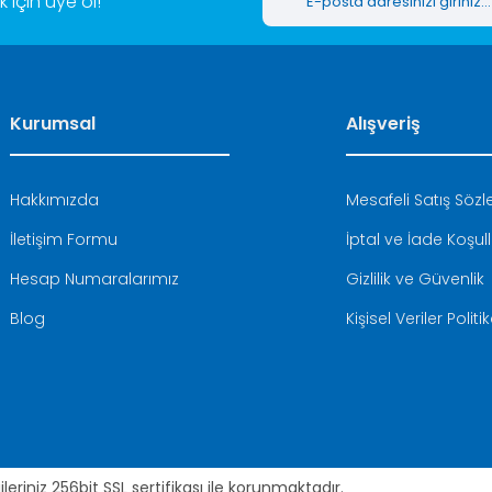
için üye ol!
Kurumsal
Alışveriş
Hakkımızda
Mesafeli Satış Söz
İletişim Formu
İptal ve İade Koşull
Hesap Numaralarımız
Gizlilik ve Güvenlik
Blog
Kişisel Veriler Politi
leriniz 256bit SSL sertifikası ile korunmaktadır.