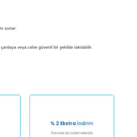
nı sunar.
antaya veya cebe güvenli bir şekilde takılabilir.
afımıza iletebilirsiniz.
% 2 Ekstra
İndirim
Havale ile ödemelerde