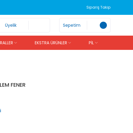
Sipariş Takip
Üyelik
Sepetim
İRALLER
EKSTRA ÜRÜNLER
PİL
LEM FENER
i
1