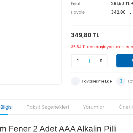
Fiyat
291,50 TL 
Havale
342,80 TL 
349,80 TL
36,54 TL den başlayan taksitlerle
Tav
Bilgisi
Taksit Seçenekleri
Yorumlar
Öneril
 Fener 2 Adet AAA Alkalin Pilli