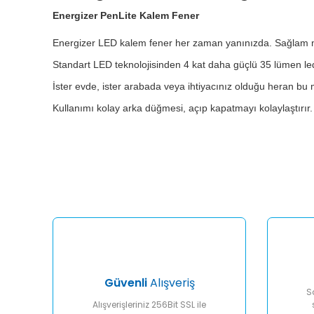
Energizer PenLite Kalem Fener
Energizer LED kalem fener her zaman yanınızda. Sağlam me
Standart LED teknolojisinden 4 kat daha güçlü 35 lümen le
İster evde, ister arabada veya ihtiyacınız olduğu heran bu m
Kullanımı kolay arka düğmesi, açıp kapatmayı kolaylaştırır.
Bu ürünün fiyat bilgisi, resim, ürün açıklamalarında ve diğ
Görüş ve önerileriniz için teşekkür ederiz.
Ürün resmi kalitesiz, bozuk veya görüntülenemiyor.
Ürün açıklamasında eksik bilgiler bulunuyor.
Ürün bilgilerinde hatalar bulunuyor.
Ürün fiyatı diğer sitelerden daha pahalı.
Bu ürüne benzer farklı alternatifler olmalı.
Güvenli
Alışveriş
S
Alışverişleriniz 256Bit SSL ile