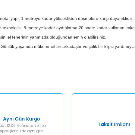
tal yapı, 1 metreye kadar yükseklikten düşmelere karşı dayanıklıdır.
d teknolojisi, 9 metreye kadar aydınlatma 20 saate kadar kullanım imka
ini el fenerinin yanınızda olduğundan emin olabilirsiniz.
 Günlük yaşamda mükemmel bir arkadaştır ve çelik bir klipsi yardımıyla ç
er konularda yetersiz gördüğünüz noktaları öneri formunu kullanarak tar
Bu ürüne ilk yorumu siz yapın!
Yorum Yaz
Aynı Gün
Kargo
Taksit
İmkanı
aat 12:00 'ye kadar verilen
siparişlerinizde aynı gün