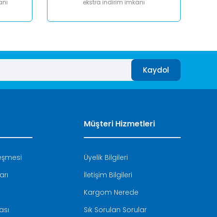
anı
ekstra indirim imkanı
Kaydol
Müşteri Hizmetleri
leşmesi
Üyelik Bilgileri
arı
İletişim Bilgileri
Kargom Nerede
kası
Sık Sorulan Sorular