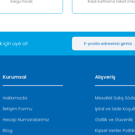
kargo fırsatı
Kredi kartlarına taksit imk
Gönder
için üye ol!
Kurumsal
Alışveriş
Hakkımızda
Mesafeli Satış Söz
İletişim Formu
İptal ve İade Koşull
Hesap Numaralarımız
Gizlilik ve Güvenlik
Blog
Kişisel Veriler Politi