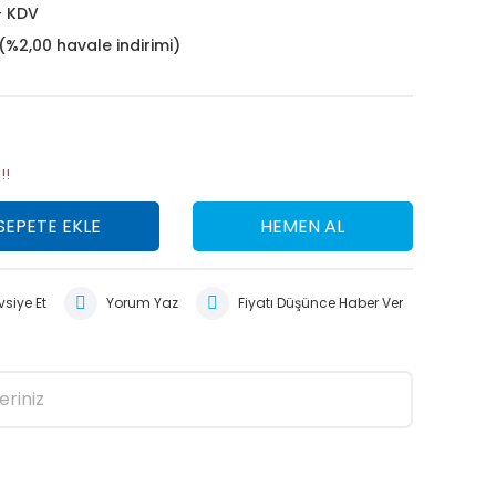
+ KDV
(%2,00 havale indirimi)
!!
SEPETE EKLE
HEMEN AL
siye Et
Yorum Yaz
Fiyatı Düşünce Haber Ver
eriniz