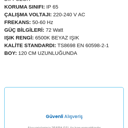
KORUMA SINIFI:
IP 65
ÇALIŞMA VOLTAJI:
220-240 V AC
FREKANS:
50-60 Hz
GÜÇ BİLGİLERİ:
72 Watt
IŞIK RENGİ:
6500K BEYAZ IŞIK
KALİTE STANDARDI:
TS8698 EN 60598-2-1
BOY:
120 CM UZUNLUĞUNDA
Bu ürünün fiyat bilgisi, resim, ürün açıklamalarında ve diğer
konularda yetersiz gördüğünüz noktaları öneri formunu
Bu ürüne ilk yorumu siz yapın!
kullanarak tarafımıza iletebilirsiniz.
Görüş ve önerileriniz için teşekkür ederiz.
Yorum Yaz
Ürün resmi kalitesiz, bozuk veya görüntülenemiyor.
Ürün açıklamasında eksik bilgiler bulunuyor.
Ürün bilgilerinde hatalar bulunuyor.
Ürün fiyatı diğer sitelerden daha pahalı.
Güvenli
Alışveriş
Bu ürüne benzer farklı alternatifler olmalı.
Alışverişleriniz 256Bit SSL ile korunmaktadır