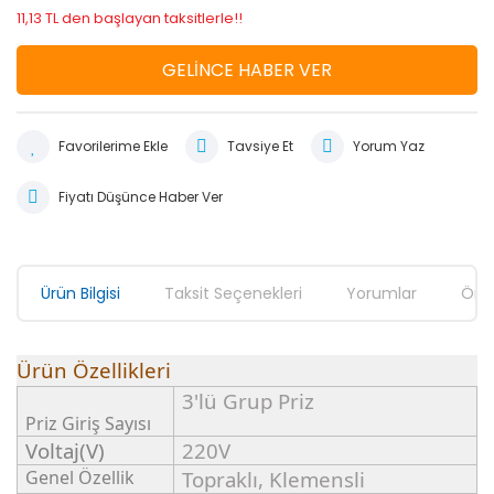
11,13 TL den başlayan taksitlerle!!
GELİNCE HABER VER
Tavsiye Et
Yorum Yaz
Fiyatı Düşünce Haber Ver
Ürün Bilgisi
Taksit Seçenekleri
Yorumlar
Öner
Ürün Özellikleri
3'lü Grup Priz
Priz Giriş Sayısı
Voltaj(V)
220V
Genel Özellik
Topraklı, Klemensli