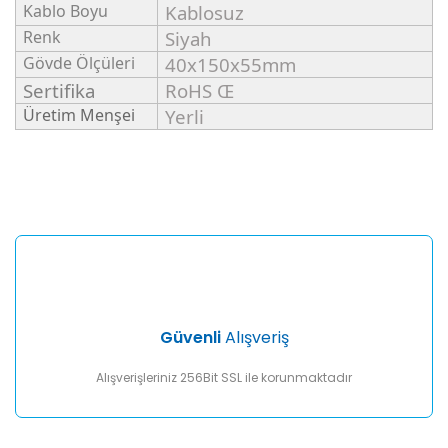
Kablo Boyu
Kablosuz
Renk
Siyah
Gövde Ölçüleri
40x150x55mm
Sertifika
RoHS Œ
Üretim Menşei
Yerli
Bu ürünün fiyat bilgisi, resim, ürün açıklamalarında ve diğer
konularda yetersiz gördüğünüz noktaları öneri formunu
Bu ürüne ilk yorumu siz yapın!
kullanarak tarafımıza iletebilirsiniz.
Görüş ve önerileriniz için teşekkür ederiz.
Yorum Yaz
Ürün resmi kalitesiz, bozuk veya görüntülenemiyor.
Ürün açıklamasında eksik bilgiler bulunuyor.
Ürün bilgilerinde hatalar bulunuyor.
Ürün fiyatı diğer sitelerden daha pahalı.
Güvenli
Alışveriş
Bu ürüne benzer farklı alternatifler olmalı.
Alışverişleriniz 256Bit SSL ile korunmaktadır