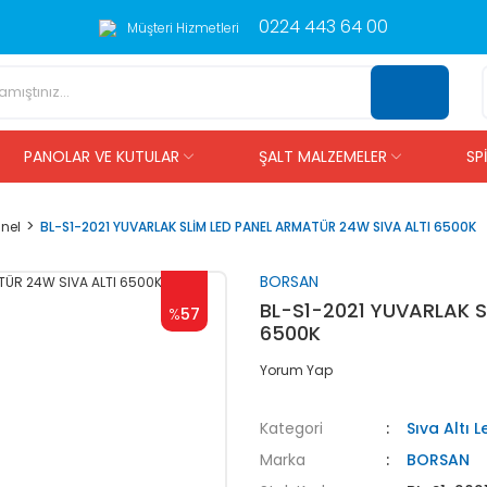
0224 443 64 00
Müşteri Hizmetleri
PANOLAR VE KUTULAR
ŞALT MALZEMELER
SP
anel
BL-S1-2021 YUVARLAK SLİM LED PANEL ARMATÜR 24W SIVA ALTI 6500K
BORSAN
BL-S1-2021 YUVARLAK S
%
57
6500K
Yorum Yap
Kategori
Sıva Altı 
Marka
BORSAN