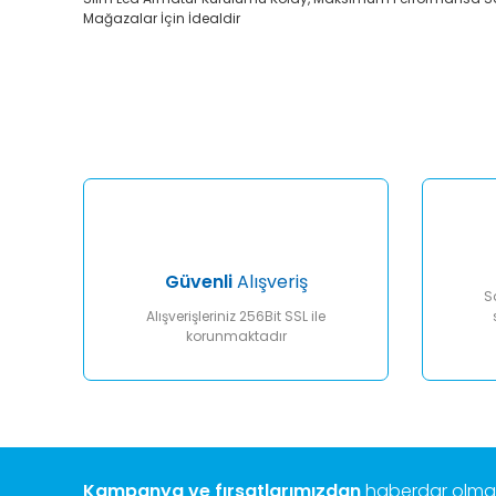
Mağazalar İçin İdealdir
Bu ürünün fiyat bilgisi, resim, ürün açıklamalarında ve diğ
Görüş ve önerileriniz için teşekkür ederiz.
Ürün resmi kalitesiz, bozuk veya görüntülenemiyor.
Ürün açıklamasında eksik bilgiler bulunuyor.
Ürün bilgilerinde hatalar bulunuyor.
Ürün fiyatı diğer sitelerden daha pahalı.
Bu ürüne benzer farklı alternatifler olmalı.
Güvenli
Alışveriş
S
Alışverişleriniz 256Bit SSL ile
korunmaktadır
Kampanya ve fırsatlarımızdan
haberdar olmak 