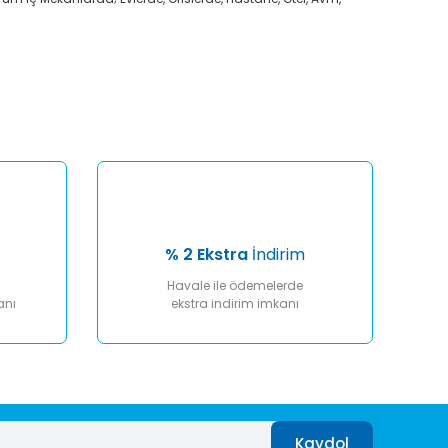
afımıza iletebilirsiniz.
% 2 Ekstra
İndirim
Havale ile ödemelerde
anı
ekstra indirim imkanı
Kaydol