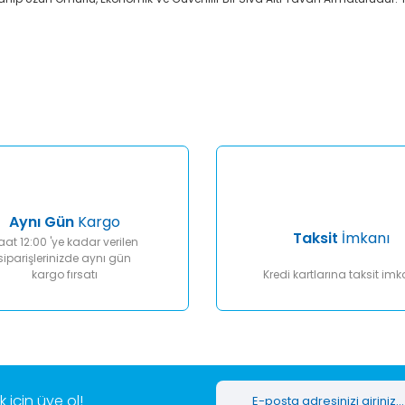
er konularda yetersiz gördüğünüz noktaları öneri formunu kullanarak tar
Bu ürüne ilk yorumu siz yapın!
Yorum Yaz
Aynı Gün
Kargo
Taksit
İmkanı
aat 12:00 'ye kadar verilen
siparişlerinizde aynı gün
kargo fırsatı
Kredi kartlarına taksit imk
Gönder
için üye ol!