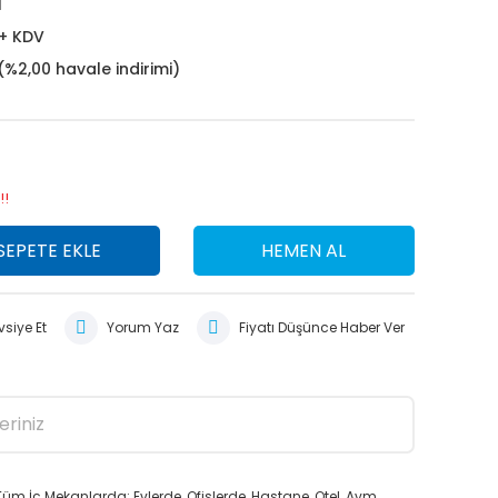
1
 + KDV
(%2,00 havale indirimi)
!!
SEPETE EKLE
HEMEN AL
siye Et
Yorum Yaz
Fiyatı Düşünce Haber Ver
eriniz
 İç Mekanlarda; Evlerde, Ofislerde, Hastane, Otel, Avm,