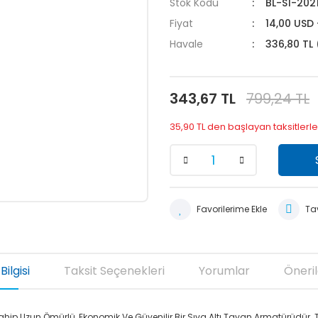
Stok Kodu
BL-S1-202
Fiyat
14,00 USD
Havale
336,80 TL 
343,67 TL
799,24 TL
35,90 TL den başlayan taksitlerle
Tav
Bilgisi
Taksit Seçenekleri
Yorumlar
Öneril
 Uzun Ömürlü, Ekonomik Ve Güvenilir Bir Sıva Altı Tavan Armatürüdür. Tüm