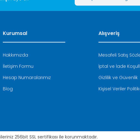
Kurumsal
Alışveriş
Hakkımızda
Mesafeli Satış Söz
İletişim Formu
İptal ve İade Koşull
Hesap Numaralarımız
Gizlilik ve Güvenlik
Blog
Kişisel Veriler Politi
leriniz 256bit SSL sertifikası ile korunmaktadır.