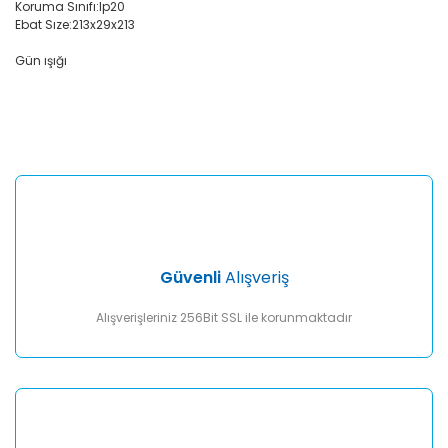
Koruma Sınıfı:Ip20
Ebat Sıze:213x29x213
Gün ışığı
Bu ürünün fiyat bilgisi, resim, ürün açıklamalarında ve diğer
konularda yetersiz gördüğünüz noktaları öneri formunu
Bu ürüne ilk yorumu siz yapın!
kullanarak tarafımıza iletebilirsiniz.
Görüş ve önerileriniz için teşekkür ederiz.
Yorum Yaz
Ürün resmi kalitesiz, bozuk veya görüntülenemiyor.
Ürün açıklamasında eksik bilgiler bulunuyor.
Ürün bilgilerinde hatalar bulunuyor.
Ürün fiyatı diğer sitelerden daha pahalı.
Güvenli
Alışveriş
Bu ürüne benzer farklı alternatifler olmalı.
Alışverişleriniz 256Bit SSL ile korunmaktadır
Gönder