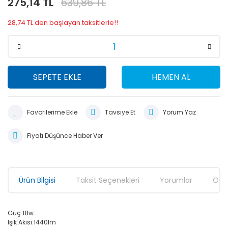
275,14 TL
639,86 TL
28,74 TL den başlayan taksitlerle!!
SEPETE EKLE
HEMEN AL
Tavsiye Et
Yorum Yaz
Fiyatı Düşünce Haber Ver
Ürün Bilgisi
Taksit Seçenekleri
Yorumlar
Öner
Güç:18w
Işık Akısı:1440lm