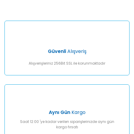
Bu ürüne ilk yorumu siz yapın!
kullanarak tarafımıza iletebilirsiniz.
Görüş ve önerileriniz için teşekkür ederiz.
Yorum Yaz
Ürün resmi kalitesiz, bozuk veya görüntülenemiyor.
Ürün açıklamasında eksik bilgiler bulunuyor.
Ürün bilgilerinde hatalar bulunuyor.
Ürün fiyatı diğer sitelerden daha pahalı.
Güvenli
Alışveriş
Bu ürüne benzer farklı alternatifler olmalı.
Alışverişleriniz 256Bit SSL ile korunmaktadır
Gönder
Aynı Gün
Kargo
Saat 12:00 'ye kadar verilen siparişlerinizde aynı gün
kargo fırsatı