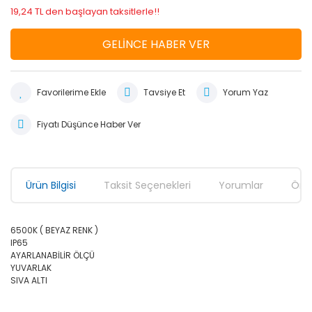
19,24 TL den başlayan taksitlerle!!
GELİNCE HABER VER
Tavsiye Et
Yorum Yaz
Fiyatı Düşünce Haber Ver
Ürün Bilgisi
Taksit Seçenekleri
Yorumlar
Öner
6500K ( BEYAZ RENK )
IP65
AYARLANABİLİR ÖLÇÜ
YUVARLAK
SIVA ALTI
Bu ürünün fiyat bilgisi, resim, ürün açıklamalarında ve diğer
konularda yetersiz gördüğünüz noktaları öneri formunu