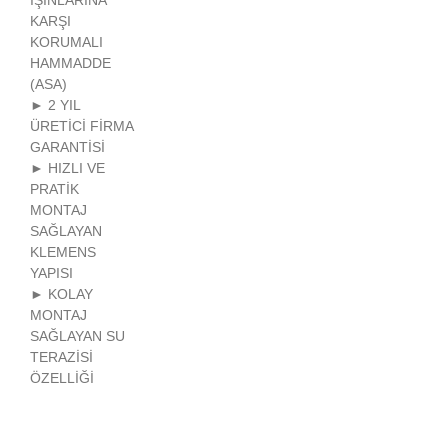
IŞINLARINA
KARŞI
KORUMALI
HAMMADDE
(ASA)
► 2 YIL
ÜRETİCİ FİRMA
GARANTİSİ
► HIZLI VE
PRATİK
MONTAJ
SAĞLAYAN
KLEMENS
YAPISI
► KOLAY
MONTAJ
SAĞLAYAN SU
TERAZİSİ
ÖZELLİĞİ
Bu ürünün fiyat bilgisi, resim, ürün açıklamalarında ve diğer