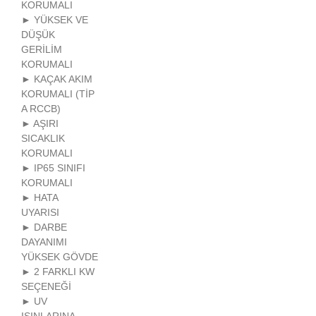
KORUMALI
► YÜKSEK VE
DÜŞÜK
GERİLİM
KORUMALI
► KAÇAK AKIM
KORUMALI (TİP
A RCCB)
► AŞIRI
SICAKLIK
KORUMALI
► IP65 SINIFI
KORUMALI
► HATA
UYARISI
► DARBE
DAYANIMI
YÜKSEK GÖVDE
► 2 FARKLI KW
SEÇENEĞİ
► UV