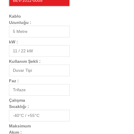
BEV-1011-0005
Kablo
Uzunluğu :
5 Metre
kW :
11 / 22 kW
Kullanım Şekli :
Duvar Tipi
Faz :
Trifaze
Çalışma
Sıcaklığı :
-40°C / +55°C
Maksimum
Akım :