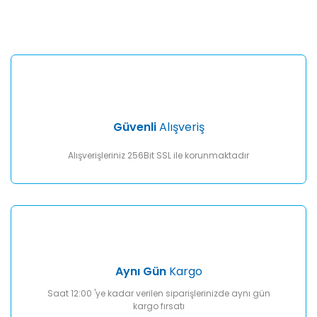
konularda yetersiz gördüğünüz noktaları öneri formunu
Bu ürüne ilk yorumu siz yapın!
kullanarak tarafımıza iletebilirsiniz.
Görüş ve önerileriniz için teşekkür ederiz.
Yorum Yaz
Ürün resmi kalitesiz, bozuk veya görüntülenemiyor.
Ürün açıklamasında eksik bilgiler bulunuyor.
Ürün bilgilerinde hatalar bulunuyor.
Ürün fiyatı diğer sitelerden daha pahalı.
Güvenli
Alışveriş
Bu ürüne benzer farklı alternatifler olmalı.
Alışverişleriniz 256Bit SSL ile korunmaktadır
Gönder
Aynı Gün
Kargo
Saat 12:00 'ye kadar verilen siparişlerinizde aynı gün
kargo fırsatı