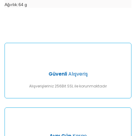
Ağırlık:64 g
Bu ürünün fiyat bilgisi, resim, ürün açıklamalarında ve diğer
konularda yetersiz gördüğünüz noktaları öneri formunu
Bu ürüne ilk yorumu siz yapın!
kullanarak tarafımıza iletebilirsiniz.
Görüş ve önerileriniz için teşekkür ederiz.
Yorum Yaz
Ürün resmi kalitesiz, bozuk veya görüntülenemiyor.
Ürün açıklamasında eksik bilgiler bulunuyor.
Ürün bilgilerinde hatalar bulunuyor.
Ürün fiyatı diğer sitelerden daha pahalı.
Güvenli
Alışveriş
Bu ürüne benzer farklı alternatifler olmalı.
Alışverişleriniz 256Bit SSL ile korunmaktadır
Gönder
Aynı Gün
Kargo