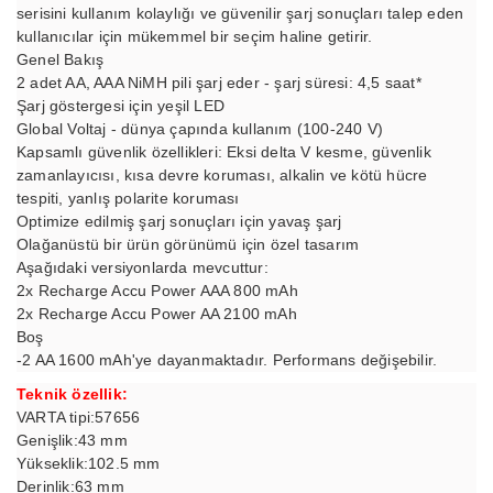
serisini kullanım kolaylığı ve güvenilir şarj sonuçları talep eden
kullanıcılar için mükemmel bir seçim haline getirir.
Genel Bakış
2 adet AA, AAA NiMH pili şarj eder - şarj süresi: 4,5 saat*
Şarj göstergesi için yeşil LED
Global Voltaj - dünya çapında kullanım (100-240 V)
Kapsamlı güvenlik özellikleri: Eksi delta V kesme, güvenlik
zamanlayıcısı, kısa devre koruması, alkalin ve kötü hücre
tespiti, yanlış polarite koruması
Optimize edilmiş şarj sonuçları için yavaş şarj
Olağanüstü bir ürün görünümü için özel tasarım
Aşağıdaki versiyonlarda mevcuttur:
2x Recharge Accu Power AAA 800 mAh
2x Recharge Accu Power AA 2100 mAh
Boş
-2 AA 1600 mAh'ye dayanmaktadır. Performans değişebilir.
Teknik özellik:
VARTA tipi:57656
Genişlik:43 mm
Yükseklik:102.5 mm
Derinlik:63 mm