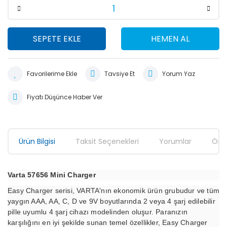
SEPETE EKLE
HEMEN AL
Tavsiye Et
Yorum Yaz
Fiyatı Düşünce Haber Ver
Ürün Bilgisi
Taksit Seçenekleri
Yorumlar
Öner
Varta 57656 Mini Charger
Easy Charger serisi, VARTA'nın ekonomik ürün grubudur ve tüm
yaygın AAA, AA, C, D ve 9V boyutlarında 2 veya 4 şarj edilebilir
pille uyumlu 4 şarj cihazı modelinden oluşur. Paranızın
karşılığını en iyi şekilde sunan temel özellikler, Easy Charger