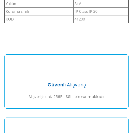
Yalıtım
3kV
Koruma sınıfı
IP Class IP 20
KOD
41200
Bu ürünün fiyat bilgisi, resim, ürün açıklamalarında ve diğer
konularda yetersiz gördüğünüz noktaları öneri formunu
Bu ürüne ilk yorumu siz yapın!
kullanarak tarafımıza iletebilirsiniz.
Görüş ve önerileriniz için teşekkür ederiz.
Yorum Yaz
Ürün resmi kalitesiz, bozuk veya görüntülenemiyor.
Ürün açıklamasında eksik bilgiler bulunuyor.
Ürün bilgilerinde hatalar bulunuyor.
Ürün fiyatı diğer sitelerden daha pahalı.
Güvenli
Alışveriş
Bu ürüne benzer farklı alternatifler olmalı.
Alışverişleriniz 256Bit SSL ile korunmaktadır
Gönder