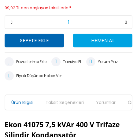
99,02 TL den başlayan taksitlerle!!
SEPETE EKLE
HEMEN AL
Tavsiye Et
Yorum Yaz
Fiyatı Düşünce Haber Ver
Ürün Bilgisi
Taksit Seçenekleri
Yorumlar
Öner
Ekon 41075 7,5 kVAr 400 V Trifaze
Silindir Kondansatör