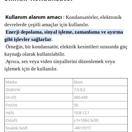
Kullanım alanım amacı
:
Kondansatörler, elektronik
devrelerde çeşitli amaçlar için kullanılır.
Enerji depolama, sinyal işleme, zamanlama ve ayırma
gibi işlevler sağlarlar
.
Örneğin, bir kondansatör, elektrik kesintileri sırasında güç
kaynağı olarak kullanılabilir.
Ayrıca, ses veya video sinyallerini düzenlemek veya
işlemek için de kullanılır.
Marka
Ekon
Qn(kVAr
7,5-9,2
Un (V)
400-440
Fn(Hz)
50
In(A)
10,8-12,1
Cn(uF)
(-5+10%) 3x50
Sıcaklık Sınıfı
-40/+55°C