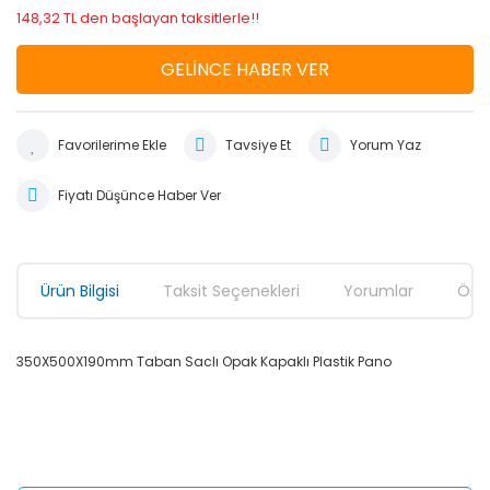
148,32 TL den başlayan taksitlerle!!
GELİNCE HABER VER
Tavsiye Et
Yorum Yaz
Fiyatı Düşünce Haber Ver
Ürün Bilgisi
Taksit Seçenekleri
Yorumlar
Öner
350X500X190mm Taban Saclı Opak Kapaklı Plastik Pano
Bu ürünün fiyat bilgisi, resim, ürün açıklamalarında ve diğer
konularda yetersiz gördüğünüz noktaları öneri formunu
Bu ürüne ilk yorumu siz yapın!
kullanarak tarafımıza iletebilirsiniz.
Görüş ve önerileriniz için teşekkür ederiz.
Yorum Yaz