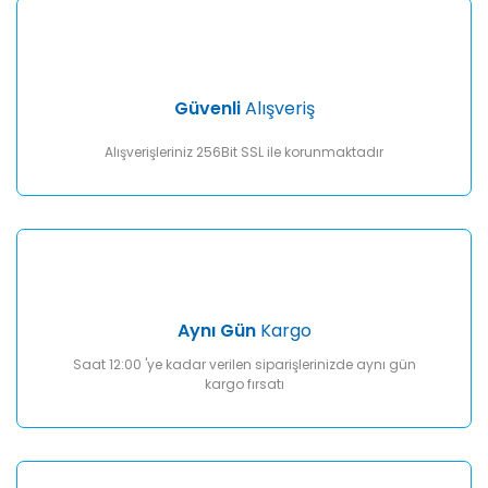
Ürün resmi kalitesiz, bozuk veya görüntülenemiyor.
Ürün açıklamasında eksik bilgiler bulunuyor.
Ürün bilgilerinde hatalar bulunuyor.
Ürün fiyatı diğer sitelerden daha pahalı.
Güvenli
Alışveriş
Bu ürüne benzer farklı alternatifler olmalı.
Alışverişleriniz 256Bit SSL ile korunmaktadır
Gönder
Aynı Gün
Kargo
Saat 12:00 'ye kadar verilen siparişlerinizde aynı gün
kargo fırsatı